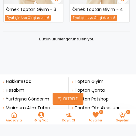
Örnek Toptan Giyim - 3
Örnek Toptan Giyim - 4
Fiyat İçin Üye Girişi Yapınız!
Fiyat İçin Üye Girişi Yapınız!
Bütün ürünler görüntüleniyor.
Hakkımızda
Toptan Giyim
Hesabım
Toptan Çanta
Yurtdışına Gönderim
FILTRELE
Toptan Petshop
Minimum Alım Tutarı
Toptan Oto Aksesuar
0
0
Anasayfa
Giriş Yap
Kayıt Ol
Favoriler
Sepetim
Copyright 2025 - Websoft.com.tr - Her Hakkı Saklıdır.