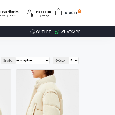
Favorilerim
Hesabım
0
0,00TL
Alışveriş Listem
Giriş ve Kayıt
OUTLET
WHATSAPP
Sırala:
Göster: