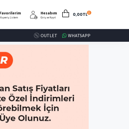
Favorilerim
Hesabım
0
0,00TL
Alışveriş Listem
Giriş ve Kayıt
OUTLET
WHATSAPP