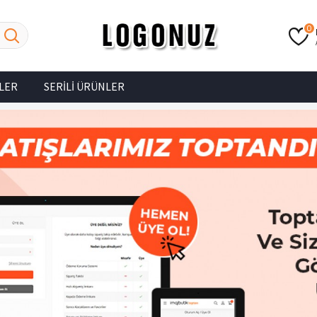
0
LER
SERILI ÜRÜNLER