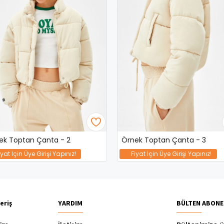
ek Toptan Çanta - 2
Örnek Toptan Çanta - 3
iyat İçin Üye Girişi Yapınız!
Fiyat İçin Üye Girişi Yapınız!
eriş
YARDIM
BÜLTEN ABONE