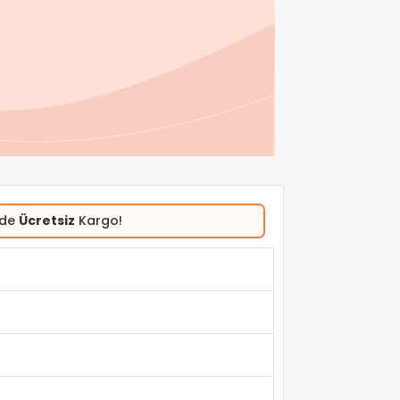
rde
Ücretsiz
Kargo!