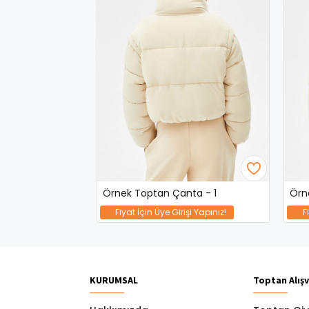
nta - 4
Örnek Toptan Çanta - 1
Örn
şi Yapınız!
Fiyat İçin Üye Girişi Yapınız!
F
KURUMSAL
Toptan Alışv