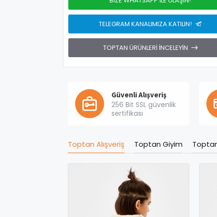
BIZE WHATSAPP İLE ULAŞIN!
TELEGRAM KANALIMIZA KATILIN!
TOPTAN ÜRÜNLERI İNCELEYIN
Güvenli Alışveriş
256 Bit SSL güvenlik
sertifikası
Toptan Alışveriş
Toptan Giyim
Topta